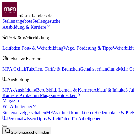
mfa-mal-anders.de
Stellenangebote
Stellengesuche
Ausbildung & Karriere
Fort- & Weiterbildung
Leitfaden Fort- & Weiterbildung
Wege, Förderung & Tipps
Weiterbild
Gehalt & Karriere
MFA Gehalt
Tabellen, Tarife & Branchen
Gehaltsverhandlung
Mehr Geh
Ausbildung
MFA-Ausbildung
Berufsbild, Lernen & Karriere
Ablauf & Inhalte
3 Ja
Karriere-Artikel im Magazin entdecken
Magazin
Für Arbeitgeber
Stellenanzeige schalten
MFAs direkt kontaktieren
Stellenpakete & Prei
Personalwissen
Tipps & Leitfäden für Arbeitgeber
Stellengesuche finden