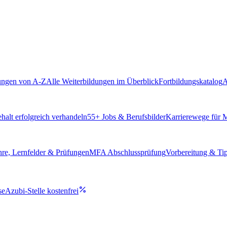
ungen von A-Z
Alle Weiterbildungen im Überblick
Fortbildungskatalog
A
alt erfolgreich verhandeln
55
+ Jobs & Berufsbilder
Karrierewege für
hre, Lernfelder & Prüfungen
MFA Abschlussprüfung
Vorbereitung & Ti
se
Azubi-Stelle kostenfrei