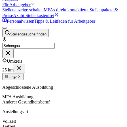
Für Arbeitgeber
Stellenanzeige schalten
MFAs direkt kontaktieren
Stellenpakete &
Preise
Azubi-Stelle kostenfrei
Personalwissen
Tipps & Leitfäden für Arbeitgeber
Stellengesuche finden
Umkreis
25 km
Filter
Abgeschlossene Ausbildung
MFA Ausbildung
Anderer Gesundheitsberuf
Anstellungsart
Vollzeit
Teilzeit