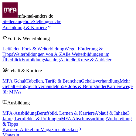
mfa-mal-anders.de
Stellenangebote
Stellengesuche
Ausbildung & Karriere
Fort- & Weiterbildung
Leitfaden Fort- & Weiterbildung
Wege, Förderung &
Tipps
Weiterbildungen von A-Z
Alle Weiterbildungen im
Überblick
Fortbildungskatalog
Aktuelle Kurse & Anbieter
Gehalt & Karriere
MFA Gehalt
Tabellen, Tarife & Branchen
Gehaltsverhandlung
Mehr
Gehalt erfolgreich verhandeln
55
+ Jobs & Berufsbilder
Karrierewege
für MFAs
Ausbildung
MFA-Ausbildung
Berufsbild, Lernen & Karriere
Ablauf & Inhalte
3
Jahre, Lernfelder & Prüfungen
MFA Abschlussprüfung
Vorbereitung
& Tipps
Karriere-Artikel im Magazin entdecken
Magazin