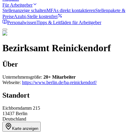
Für Arbeitgeber
Stellenanzeige schalten
MFAs direkt kontaktieren
Stellenpakete &
Preise
Azubi-Stelle kostenfrei
Personalwissen
Tipps & Leitfäden für Arbeitgeber
Bezirksamt Reinickendorf
Über
Unternehmensgröße:
20+ Mitarbeiter
Webseite:
https://www.berlin.de/ba-reinickendorf/
Standort
Eichborndamm 215
13437
Berlin
Deutschland
Karte anzeigen