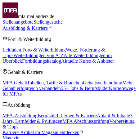
mfa-mal-anders.de
Stellenangebote
Stellengesuche
Ausbildung & Karriere
Fort- & Weiterbildung
Leitfaden Fort- & Weiterbildung
Wege, Förderung &
Tipps
Weiterbildungen von A-Z
Alle Weiterbildungen im
Überblick
Fortbildungskatalog
Aktuelle Kurse & Anbieter
Gehalt & Karriere
MFA Gehalt
Tabellen, Tarife & Branchen
Gehaltsverhandlung
Mehr
Gehalt erfolgreich verhandeln
55
+ Jobs & Berufsbilder
Karrierewege
für MFAs
Ausbildung
MFA-Ausbildung
Berufsbild, Lernen & Karriere
Ablauf & Inhalte
3
Jahre, Lernfelder & Prüfungen
MFA Abschlussprüfung
Vorbereitung
& Tipps
Karriere-Artikel im Magazin entdecken
Magazin