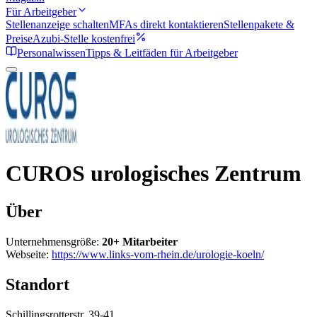
Für Arbeitgeber
Stellenanzeige schalten
MFAs direkt kontaktieren
Stellenpakete &
Preise
Azubi-Stelle kostenfrei
Personalwissen
Tipps & Leitfäden für Arbeitgeber
CUROS urologisches Zentrum
Über
Unternehmensgröße:
20+ Mitarbeiter
Webseite:
https://www.links-vom-rhein.de/urologie-koeln/
Standort
Schillingsrotterstr. 39-41