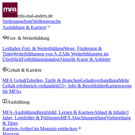
mfa-mal-anders.de
Stellenangebote
Stellengesuche
Ausbildung & Karriere
Fort- & Weiterbildung
Leitfaden Fort- & Weiterbildung
Wege, Förderung &
Tipps
Weiterbildungen von A-Z
Alle Weiterbildungen im
Überblick
Fortbildungskatalog
Aktuelle Kurse & Anbieter
Gehalt & Karriere
MFA Gehalt
Tabellen, Tarife & Branchen
Gehaltsverhandlung
Mehr
Gehalt erfolgreich verhandeln
55
+ Jobs & Berufsbilder
Karrierewege
für MFAs
Ausbildung
MFA-Ausbildung
Berufsbild, Lernen & Karriere
Ablauf & Inhalte
3
Jahre, Lernfelder & Prüfungen
MFA Abschlussprüfung
Vorbereitung
& Tipps
Karriere-Artikel im Magazin entdecken
Magazin