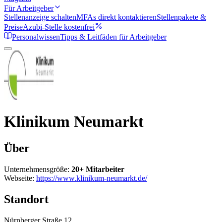
Für Arbeitgeber
Stellenanzeige schalten
MFAs direkt kontaktieren
Stellenpakete &
Preise
Azubi-Stelle kostenfrei
Personalwissen
Tipps & Leitfäden für Arbeitgeber
Klinikum Neumarkt
Über
Unternehmensgröße:
20+ Mitarbeiter
Webseite:
https://www.klinikum-neumarkt.de/
Standort
Nürnberger Straße 12