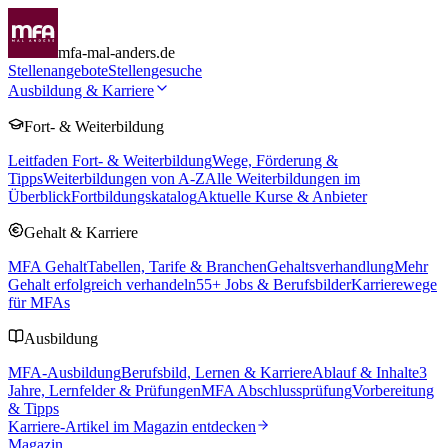
mfa-mal-anders.de
Stellenangebote
Stellengesuche
Ausbildung & Karriere
Fort- & Weiterbildung
Leitfaden Fort- & Weiterbildung
Wege, Förderung &
Tipps
Weiterbildungen von A-Z
Alle Weiterbildungen im
Überblick
Fortbildungskatalog
Aktuelle Kurse & Anbieter
Gehalt & Karriere
MFA Gehalt
Tabellen, Tarife & Branchen
Gehaltsverhandlung
Mehr
Gehalt erfolgreich verhandeln
55
+ Jobs & Berufsbilder
Karrierewege
für MFAs
Ausbildung
MFA-Ausbildung
Berufsbild, Lernen & Karriere
Ablauf & Inhalte
3
Jahre, Lernfelder & Prüfungen
MFA Abschlussprüfung
Vorbereitung
& Tipps
Karriere-Artikel im Magazin entdecken
Magazin