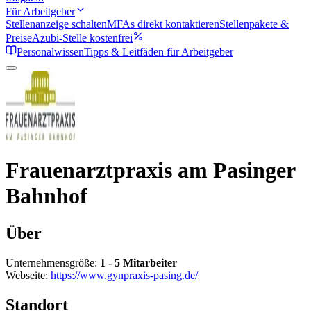
Für Arbeitgeber
Stellenanzeige schalten
MFAs direkt kontaktieren
Stellenpakete &
Preise
Azubi-Stelle kostenfrei
Personalwissen
Tipps & Leitfäden für Arbeitgeber
Frauenarztpraxis am Pasinger
Bahnhof
Über
Unternehmensgröße:
1 - 5 Mitarbeiter
Webseite:
https://www.gynpraxis-pasing.de/
Standort