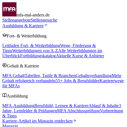
mfa-mal-anders.de
Stellenangebote
Stellengesuche
Ausbildung & Karriere
Fort- & Weiterbildung
Leitfaden Fort- & Weiterbildung
Wege, Förderung &
Tipps
Weiterbildungen von A-Z
Alle Weiterbildungen im
Überblick
Fortbildungskatalog
Aktuelle Kurse & Anbieter
Gehalt & Karriere
MFA Gehalt
Tabellen, Tarife & Branchen
Gehaltsverhandlung
Mehr
Gehalt erfolgreich verhandeln
55
+ Jobs & Berufsbilder
Karrierewege
für MFAs
Ausbildung
MFA-Ausbildung
Berufsbild, Lernen & Karriere
Ablauf & Inhalte
3
Jahre, Lernfelder & Prüfungen
MFA Abschlussprüfung
Vorbereitung
& Tipps
Karriere-Artikel im Magazin entdecken
Magazin