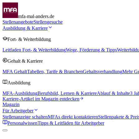
mfa-mal-anders.de
Stellenangebote
Stellengesuche
Ausbildung & Karriere
Fort- & Weiterbildung
Leitfaden Fort- & Weiterbildung
Wege, Förderung & Tipps
Weiterbild
Gehalt & Karriere
MFA Gehalt
Tabellen, Tarife & Branchen
Gehaltsverhandlung
Mehr Geh
Ausbildung
MFA-Ausbildung
Berufsbild, Lernen & Karriere
Ablauf & Inhalte
3 Ja
Karriere-Artikel im Magazin entdecken
Magazin
Für Arbeitgeber
Stellenanzeige schalten
MFAs direkt kontaktieren
Stellenpakete & Prei
Personalwissen
Tipps & Leitfäden für Arbeitgeber