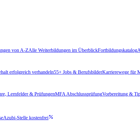
ungen von A-Z
Alle Weiterbildungen im Überblick
Fortbildungskatalog
A
alt erfolgreich verhandeln
55
+ Jobs & Berufsbilder
Karrierewege für
hre, Lernfelder & Prüfungen
MFA Abschlussprüfung
Vorbereitung & Ti
se
Azubi-Stelle kostenfrei