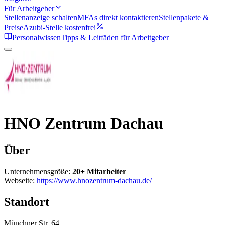
Für Arbeitgeber
Stellenanzeige schalten
MFAs direkt kontaktieren
Stellenpakete &
Preise
Azubi-Stelle kostenfrei
Personalwissen
Tipps & Leitfäden für Arbeitgeber
HNO Zentrum Dachau
Über
Unternehmensgröße:
20+ Mitarbeiter
Webseite:
https://www.hnozentrum-dachau.de/
Standort
Münchner Str. 64