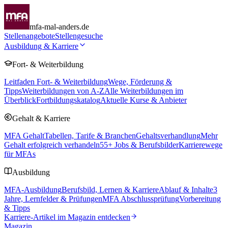
mfa-mal-anders.de
Stellenangebote
Stellengesuche
Ausbildung & Karriere
Fort- & Weiterbildung
Leitfaden Fort- & Weiterbildung
Wege, Förderung &
Tipps
Weiterbildungen von A-Z
Alle Weiterbildungen im
Überblick
Fortbildungskatalog
Aktuelle Kurse & Anbieter
Gehalt & Karriere
MFA Gehalt
Tabellen, Tarife & Branchen
Gehaltsverhandlung
Mehr
Gehalt erfolgreich verhandeln
55
+ Jobs & Berufsbilder
Karrierewege
für MFAs
Ausbildung
MFA-Ausbildung
Berufsbild, Lernen & Karriere
Ablauf & Inhalte
3
Jahre, Lernfelder & Prüfungen
MFA Abschlussprüfung
Vorbereitung
& Tipps
Karriere-Artikel im Magazin entdecken
Magazin