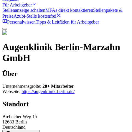
Für Arbeitgeber
Stellenanzeige schalten
MFAs direkt kontaktieren
Stellenpakete &
Preise
Azubi-Stelle kostenfrei
Personalwissen
Tipps & Leitfäden für Arbeitgeber
Augenklinik Berlin-Marzahn
GmbH
Über
Unternehmensgröße:
20+ Mitarbeiter
Webseite:
https://augenklinik-berlin.de/
Standort
Brebacher Weg 15
12683
Berlin
Deutschland