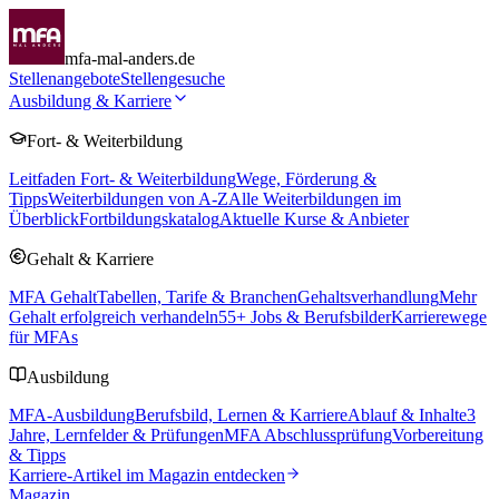
mfa-mal-anders.de
Stellenangebote
Stellengesuche
Ausbildung & Karriere
Fort- & Weiterbildung
Leitfaden Fort- & Weiterbildung
Wege, Förderung &
Tipps
Weiterbildungen von A-Z
Alle Weiterbildungen im
Überblick
Fortbildungskatalog
Aktuelle Kurse & Anbieter
Gehalt & Karriere
MFA Gehalt
Tabellen, Tarife & Branchen
Gehaltsverhandlung
Mehr
Gehalt erfolgreich verhandeln
55
+ Jobs & Berufsbilder
Karrierewege
für MFAs
Ausbildung
MFA-Ausbildung
Berufsbild, Lernen & Karriere
Ablauf & Inhalte
3
Jahre, Lernfelder & Prüfungen
MFA Abschlussprüfung
Vorbereitung
& Tipps
Karriere-Artikel im Magazin entdecken
Magazin