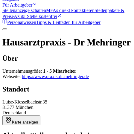
Für Arbeitgeber
Stellenanzeige schalten
MFAs direkt kontaktieren
Stellenpakete &
Preise
Azubi-Stelle kostenfrei
Personalwissen
Tipps & Leitfäden für Arbeitgeber
Hausarztpraxis - Dr Mehringer
Über
Unternehmensgröße:
1 - 5 Mitarbeiter
Webseite:
https://www.praxis-dr-mehringer.de
Standort
Luise-Kiesselbachstr.35
81377
München
Deutschland
Karte anzeigen