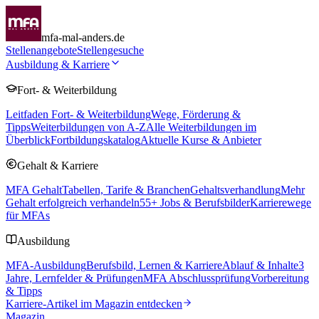
mfa-mal-anders.de
Stellenangebote
Stellengesuche
Ausbildung & Karriere
Fort- & Weiterbildung
Leitfaden Fort- & Weiterbildung
Wege, Förderung &
Tipps
Weiterbildungen von A-Z
Alle Weiterbildungen im
Überblick
Fortbildungskatalog
Aktuelle Kurse & Anbieter
Gehalt & Karriere
MFA Gehalt
Tabellen, Tarife & Branchen
Gehaltsverhandlung
Mehr
Gehalt erfolgreich verhandeln
55
+ Jobs & Berufsbilder
Karrierewege
für MFAs
Ausbildung
MFA-Ausbildung
Berufsbild, Lernen & Karriere
Ablauf & Inhalte
3
Jahre, Lernfelder & Prüfungen
MFA Abschlussprüfung
Vorbereitung
& Tipps
Karriere-Artikel im Magazin entdecken
Magazin