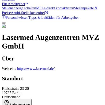
Für Arbeitgeber
Stellenanzeige schalten
MFAs direkt kontaktieren
Stellenpakete &
Preise
Azubi-Stelle kostenfrei
Personalwissen
Tipps & Leitfäden für Arbeitgeber
Lasermed Augenzentren MVZ
GmbH
Über
Webseite:
https://www.lasermed.de/
Standort
Kleiststraße 23-26
10787
Berlin
Deutschland
Karte anzeigen