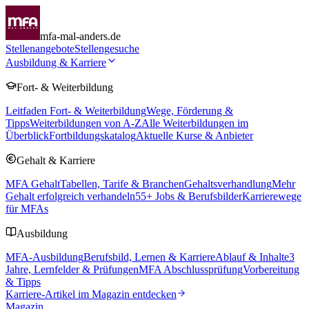
mfa-mal-anders.de
Stellenangebote
Stellengesuche
Ausbildung & Karriere
Fort- & Weiterbildung
Leitfaden Fort- & Weiterbildung
Wege, Förderung &
Tipps
Weiterbildungen von A-Z
Alle Weiterbildungen im
Überblick
Fortbildungskatalog
Aktuelle Kurse & Anbieter
Gehalt & Karriere
MFA Gehalt
Tabellen, Tarife & Branchen
Gehaltsverhandlung
Mehr
Gehalt erfolgreich verhandeln
55
+ Jobs & Berufsbilder
Karrierewege
für MFAs
Ausbildung
MFA-Ausbildung
Berufsbild, Lernen & Karriere
Ablauf & Inhalte
3
Jahre, Lernfelder & Prüfungen
MFA Abschlussprüfung
Vorbereitung
& Tipps
Karriere-Artikel im Magazin entdecken
Magazin