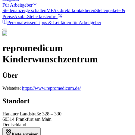
Für Arbeitgeber
Stellenanzeige schalten
MFAs direkt kontaktieren
Stellenpakete &
Preise
Azubi-Stelle kostenfrei
Personalwissen
Tipps & Leitfäden für Arbeitgeber
repromedicum
Kinderwunschzentrum
Über
Webseite:
https://www.repromedicum.de/
Standort
Hanauer Landstraße 328 – 330
60314
Frankfurt am Main
Deutschland
Karte anzeigen