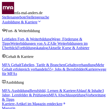
mfa-mal-anders.de
Stellenangebote
Stellengesuche
Ausbildung & Karriere
Fort- & Weiterbildung
Leitfaden Fort- & Weiterbildung
Wege, Förderung &
Tipps
Weiterbildungen von A-Z
Alle Weiterbildungen im
Überblick
Fortbildungskatalog
Aktuelle Kurse & Anbieter
Gehalt & Karriere
MFA Gehalt
Tabellen, Tarife & Branchen
Gehaltsverhandlung
Mehr
Gehalt erfolgreich verhandeln
55
+ Jobs & Berufsbilder
Karrierewege
für MFAs
Ausbildung
MFA-Ausbildung
Berufsbild, Lernen & Karriere
Ablauf & Inhalte
3
Jahre, Lernfelder & Prüfungen
MFA Abschlussprüfung
Vorbereitung
& Tipps
Karriere-Artikel im Magazin entdecken
Magazin