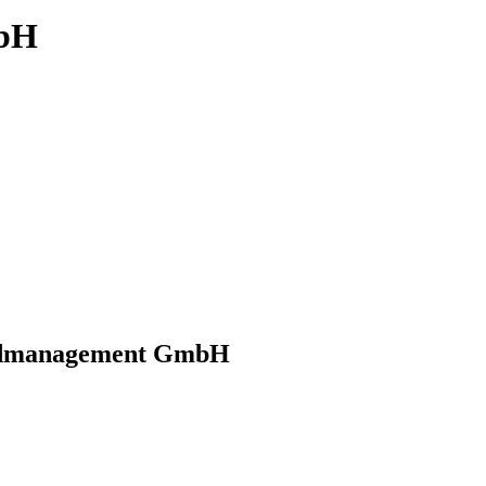
bH
ndmanagement GmbH