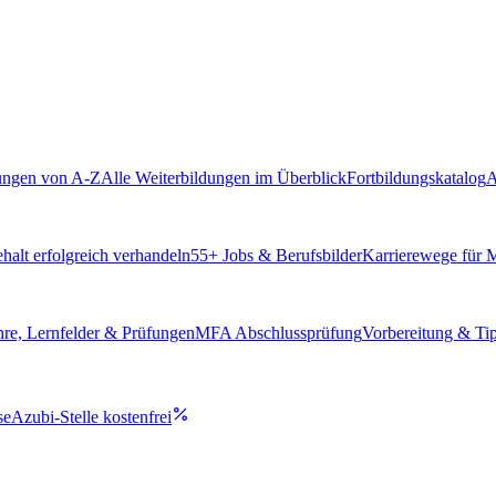
ungen von A-Z
Alle Weiterbildungen im Überblick
Fortbildungskatalog
A
alt erfolgreich verhandeln
55
+ Jobs & Berufsbilder
Karrierewege für
hre, Lernfelder & Prüfungen
MFA Abschlussprüfung
Vorbereitung & Ti
se
Azubi-Stelle kostenfrei