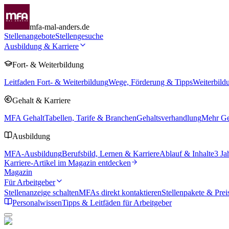
mfa-mal-anders.de
Stellenangebote
Stellengesuche
Ausbildung & Karriere
Fort- & Weiterbildung
Leitfaden Fort- & Weiterbildung
Wege, Förderung & Tipps
Weiterbild
Gehalt & Karriere
MFA Gehalt
Tabellen, Tarife & Branchen
Gehaltsverhandlung
Mehr Geh
Ausbildung
MFA-Ausbildung
Berufsbild, Lernen & Karriere
Ablauf & Inhalte
3 Ja
Karriere-Artikel im Magazin entdecken
Magazin
Für Arbeitgeber
Stellenanzeige schalten
MFAs direkt kontaktieren
Stellenpakete & Prei
Personalwissen
Tipps & Leitfäden für Arbeitgeber