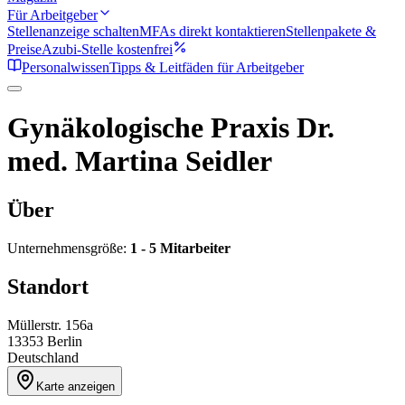
Für Arbeitgeber
Stellenanzeige schalten
MFAs direkt kontaktieren
Stellenpakete &
Preise
Azubi-Stelle kostenfrei
Personalwissen
Tipps & Leitfäden für Arbeitgeber
Gynäkologische Praxis Dr.
med. Martina Seidler
Über
Unternehmensgröße:
1 - 5 Mitarbeiter
Standort
Müllerstr. 156a
13353
Berlin
Deutschland
Karte anzeigen