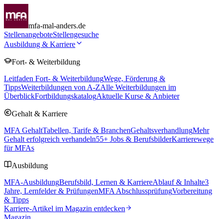
mfa-mal-anders.de
Stellenangebote
Stellengesuche
Ausbildung & Karriere
Fort- & Weiterbildung
Leitfaden Fort- & Weiterbildung
Wege, Förderung &
Tipps
Weiterbildungen von A-Z
Alle Weiterbildungen im
Überblick
Fortbildungskatalog
Aktuelle Kurse & Anbieter
Gehalt & Karriere
MFA Gehalt
Tabellen, Tarife & Branchen
Gehaltsverhandlung
Mehr
Gehalt erfolgreich verhandeln
55
+ Jobs & Berufsbilder
Karrierewege
für MFAs
Ausbildung
MFA-Ausbildung
Berufsbild, Lernen & Karriere
Ablauf & Inhalte
3
Jahre, Lernfelder & Prüfungen
MFA Abschlussprüfung
Vorbereitung
& Tipps
Karriere-Artikel im Magazin entdecken
Magazin