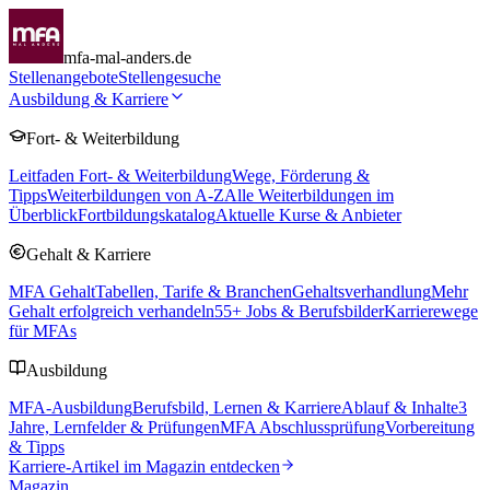
mfa-mal-anders.de
Stellenangebote
Stellengesuche
Ausbildung & Karriere
Fort- & Weiterbildung
Leitfaden Fort- & Weiterbildung
Wege, Förderung &
Tipps
Weiterbildungen von A-Z
Alle Weiterbildungen im
Überblick
Fortbildungskatalog
Aktuelle Kurse & Anbieter
Gehalt & Karriere
MFA Gehalt
Tabellen, Tarife & Branchen
Gehaltsverhandlung
Mehr
Gehalt erfolgreich verhandeln
55
+ Jobs & Berufsbilder
Karrierewege
für MFAs
Ausbildung
MFA-Ausbildung
Berufsbild, Lernen & Karriere
Ablauf & Inhalte
3
Jahre, Lernfelder & Prüfungen
MFA Abschlussprüfung
Vorbereitung
& Tipps
Karriere-Artikel im Magazin entdecken
Magazin