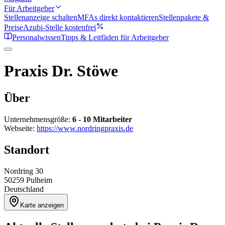
Für Arbeitgeber
Stellenanzeige schalten
MFAs direkt kontaktieren
Stellenpakete &
Preise
Azubi-Stelle kostenfrei
Personalwissen
Tipps & Leitfäden für Arbeitgeber
Praxis Dr. Stöwe
Über
Unternehmensgröße:
6 - 10 Mitarbeiter
Webseite:
https://www.nordringpraxis.de
Standort
Nordring 30
50259
Pulheim
Deutschland
Karte anzeigen