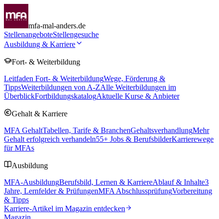
mfa-mal-anders.de
Stellenangebote
Stellengesuche
Ausbildung & Karriere
Fort- & Weiterbildung
Leitfaden Fort- & Weiterbildung
Wege, Förderung &
Tipps
Weiterbildungen von A-Z
Alle Weiterbildungen im
Überblick
Fortbildungskatalog
Aktuelle Kurse & Anbieter
Gehalt & Karriere
MFA Gehalt
Tabellen, Tarife & Branchen
Gehaltsverhandlung
Mehr
Gehalt erfolgreich verhandeln
55
+ Jobs & Berufsbilder
Karrierewege
für MFAs
Ausbildung
MFA-Ausbildung
Berufsbild, Lernen & Karriere
Ablauf & Inhalte
3
Jahre, Lernfelder & Prüfungen
MFA Abschlussprüfung
Vorbereitung
& Tipps
Karriere-Artikel im Magazin entdecken
Magazin