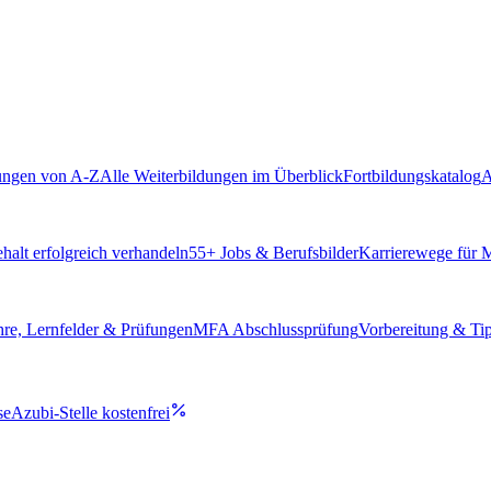
ungen von A-Z
Alle Weiterbildungen im Überblick
Fortbildungskatalog
A
alt erfolgreich verhandeln
55
+ Jobs & Berufsbilder
Karrierewege für
hre, Lernfelder & Prüfungen
MFA Abschlussprüfung
Vorbereitung & Ti
se
Azubi-Stelle kostenfrei