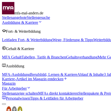
mfa-mal-anders.de
Stellenangebote
Stellengesuche
Ausbildung & Karriere
Fort- & Weiterbildung
Leitfaden Fort- & Weiterbildung
Wege, Förderung & Tipps
Weiterbild
Gehalt & Karriere
MFA Gehalt
Tabellen, Tarife & Branchen
Gehaltsverhandlung
Mehr Geh
Ausbildung
MFA-Ausbildung
Berufsbild, Lernen & Karriere
Ablauf & Inhalte
3 Ja
Karriere-Artikel im Magazin entdecken
Magazin
Für Arbeitgeber
Stellenanzeige schalten
MFAs direkt kontaktieren
Stellenpakete & Prei
Personalwissen
Tipps & Leitfäden für Arbeitgeber