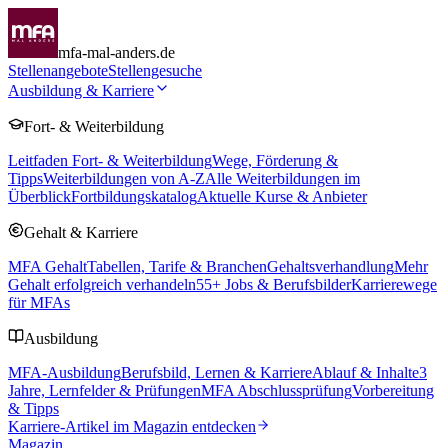
mfa-mal-anders.de
Stellenangebote
Stellengesuche
Ausbildung & Karriere
Fort- & Weiterbildung
Leitfaden Fort- & Weiterbildung
Wege, Förderung &
Tipps
Weiterbildungen von A-Z
Alle Weiterbildungen im
Überblick
Fortbildungskatalog
Aktuelle Kurse & Anbieter
Gehalt & Karriere
MFA Gehalt
Tabellen, Tarife & Branchen
Gehaltsverhandlung
Mehr
Gehalt erfolgreich verhandeln
55
+ Jobs & Berufsbilder
Karrierewege
für MFAs
Ausbildung
MFA-Ausbildung
Berufsbild, Lernen & Karriere
Ablauf & Inhalte
3
Jahre, Lernfelder & Prüfungen
MFA Abschlussprüfung
Vorbereitung
& Tipps
Karriere-Artikel im Magazin entdecken
Magazin