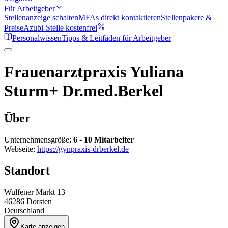
Für Arbeitgeber
Stellenanzeige schalten
MFAs direkt kontaktieren
Stellenpakete &
Preise
Azubi-Stelle kostenfrei
Personalwissen
Tipps & Leitfäden für Arbeitgeber
Frauenarztpraxis Yuliana
Sturm+ Dr.med.Berkel
Über
Unternehmensgröße:
6 - 10 Mitarbeiter
Webseite:
https://gynpraxis-drberkel.de
Standort
Wulfener Markt 13
46286
Dorsten
Deutschland
Karte anzeigen