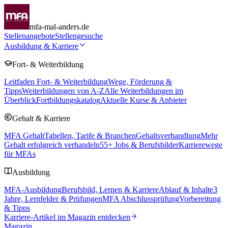
mfa-mal-anders.de
Stellenangebote
Stellengesuche
Ausbildung & Karriere
Fort- & Weiterbildung
Leitfaden Fort- & Weiterbildung
Wege, Förderung &
Tipps
Weiterbildungen von A-Z
Alle Weiterbildungen im
Überblick
Fortbildungskatalog
Aktuelle Kurse & Anbieter
Gehalt & Karriere
MFA Gehalt
Tabellen, Tarife & Branchen
Gehaltsverhandlung
Mehr
Gehalt erfolgreich verhandeln
55
+ Jobs & Berufsbilder
Karrierewege
für MFAs
Ausbildung
MFA-Ausbildung
Berufsbild, Lernen & Karriere
Ablauf & Inhalte
3
Jahre, Lernfelder & Prüfungen
MFA Abschlussprüfung
Vorbereitung
& Tipps
Karriere-Artikel im Magazin entdecken
Magazin