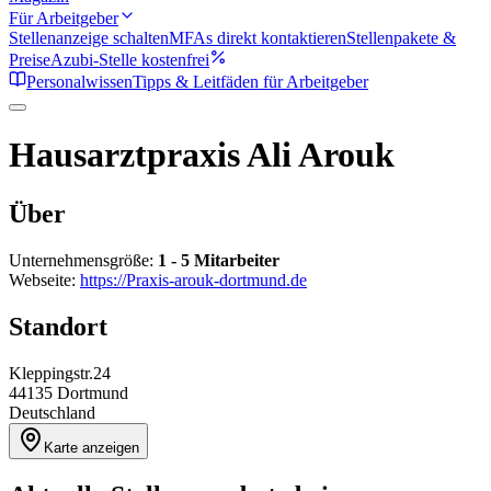
Für Arbeitgeber
Stellenanzeige schalten
MFAs direkt kontaktieren
Stellenpakete &
Preise
Azubi-Stelle kostenfrei
Personalwissen
Tipps & Leitfäden für Arbeitgeber
Hausarztpraxis Ali Arouk
Über
Unternehmensgröße:
1 - 5 Mitarbeiter
Webseite:
https://Praxis-arouk-dortmund.de
Standort
Kleppingstr.24
44135
Dortmund
Deutschland
Karte anzeigen