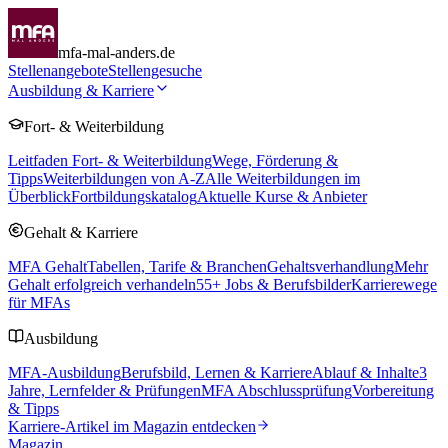
mfa-mal-anders.de
Stellenangebote
Stellengesuche
Ausbildung & Karriere
Fort- & Weiterbildung
Leitfaden Fort- & Weiterbildung
Wege, Förderung &
Tipps
Weiterbildungen von A-Z
Alle Weiterbildungen im
Überblick
Fortbildungskatalog
Aktuelle Kurse & Anbieter
Gehalt & Karriere
MFA Gehalt
Tabellen, Tarife & Branchen
Gehaltsverhandlung
Mehr
Gehalt erfolgreich verhandeln
55
+ Jobs & Berufsbilder
Karrierewege
für MFAs
Ausbildung
MFA-Ausbildung
Berufsbild, Lernen & Karriere
Ablauf & Inhalte
3
Jahre, Lernfelder & Prüfungen
MFA Abschlussprüfung
Vorbereitung
& Tipps
Karriere-Artikel im Magazin entdecken
Magazin