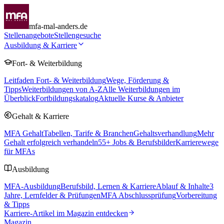
mfa-mal-anders.de
Stellenangebote
Stellengesuche
Ausbildung & Karriere
Fort- & Weiterbildung
Leitfaden Fort- & Weiterbildung
Wege, Förderung &
Tipps
Weiterbildungen von A-Z
Alle Weiterbildungen im
Überblick
Fortbildungskatalog
Aktuelle Kurse & Anbieter
Gehalt & Karriere
MFA Gehalt
Tabellen, Tarife & Branchen
Gehaltsverhandlung
Mehr
Gehalt erfolgreich verhandeln
55
+ Jobs & Berufsbilder
Karrierewege
für MFAs
Ausbildung
MFA-Ausbildung
Berufsbild, Lernen & Karriere
Ablauf & Inhalte
3
Jahre, Lernfelder & Prüfungen
MFA Abschlussprüfung
Vorbereitung
& Tipps
Karriere-Artikel im Magazin entdecken
Magazin