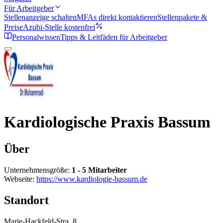
Für Arbeitgeber
Stellenanzeige schalten
MFAs direkt kontaktieren
Stellenpakete &
Preise
Azubi-Stelle kostenfrei
Personalwissen
Tipps & Leitfäden für Arbeitgeber
Kardiologische Praxis Bassum
Über
Unternehmensgröße:
1 - 5 Mitarbeiter
Webseite:
https://www.kardiologie-bassum.de
Standort
Marie-Hackfeld-Stra. 8