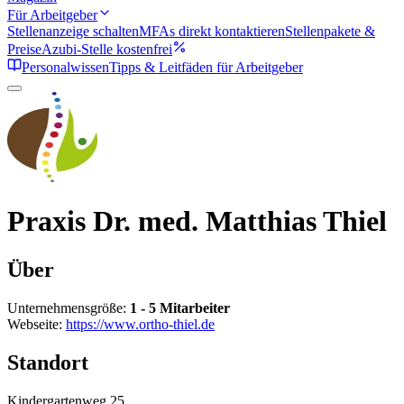
Für Arbeitgeber
Stellenanzeige schalten
MFAs direkt kontaktieren
Stellenpakete &
Preise
Azubi-Stelle kostenfrei
Personalwissen
Tipps & Leitfäden für Arbeitgeber
Praxis Dr. med. Matthias Thiel
Über
Unternehmensgröße:
1 - 5 Mitarbeiter
Webseite:
https://www.ortho-thiel.de
Standort
Kindergartenweg 25