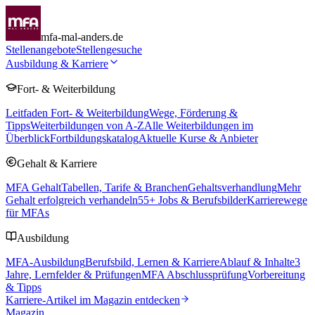
mfa-mal-anders.de
Stellenangebote
Stellengesuche
Ausbildung & Karriere
Fort- & Weiterbildung
Leitfaden Fort- & Weiterbildung
Wege, Förderung &
Tipps
Weiterbildungen von A-Z
Alle Weiterbildungen im
Überblick
Fortbildungskatalog
Aktuelle Kurse & Anbieter
Gehalt & Karriere
MFA Gehalt
Tabellen, Tarife & Branchen
Gehaltsverhandlung
Mehr
Gehalt erfolgreich verhandeln
55
+ Jobs & Berufsbilder
Karrierewege
für MFAs
Ausbildung
MFA-Ausbildung
Berufsbild, Lernen & Karriere
Ablauf & Inhalte
3
Jahre, Lernfelder & Prüfungen
MFA Abschlussprüfung
Vorbereitung
& Tipps
Karriere-Artikel im Magazin entdecken
Magazin