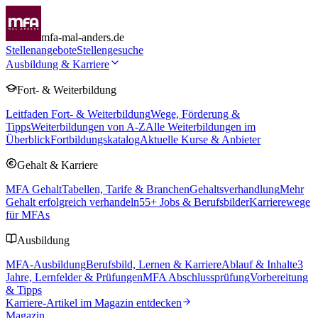
mfa-mal-anders.de
Stellenangebote
Stellengesuche
Ausbildung & Karriere
Fort- & Weiterbildung
Leitfaden Fort- & Weiterbildung
Wege, Förderung &
Tipps
Weiterbildungen von A-Z
Alle Weiterbildungen im
Überblick
Fortbildungskatalog
Aktuelle Kurse & Anbieter
Gehalt & Karriere
MFA Gehalt
Tabellen, Tarife & Branchen
Gehaltsverhandlung
Mehr
Gehalt erfolgreich verhandeln
55
+ Jobs & Berufsbilder
Karrierewege
für MFAs
Ausbildung
MFA-Ausbildung
Berufsbild, Lernen & Karriere
Ablauf & Inhalte
3
Jahre, Lernfelder & Prüfungen
MFA Abschlussprüfung
Vorbereitung
& Tipps
Karriere-Artikel im Magazin entdecken
Magazin