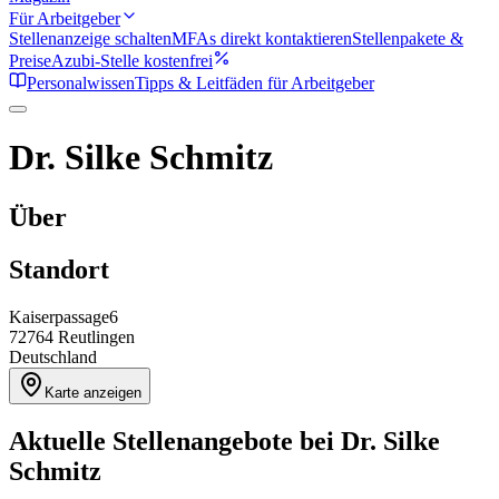
Für Arbeitgeber
Stellenanzeige schalten
MFAs direkt kontaktieren
Stellenpakete &
Preise
Azubi-Stelle kostenfrei
Personalwissen
Tipps & Leitfäden für Arbeitgeber
Dr. Silke Schmitz
Über
Standort
Kaiserpassage6
72764
Reutlingen
Deutschland
Karte anzeigen
Aktuelle Stellenangebote bei
Dr. Silke
Schmitz