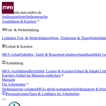
mfa-mal-anders.de
Stellenangebote
Stellengesuche
Ausbildung & Karriere
Fort- & Weiterbildung
Leitfaden Fort- & Weiterbildung
Wege, Förderung & Tipps
Weiterbild
Gehalt & Karriere
MFA Gehalt
Tabellen, Tarife & Branchen
Gehaltsverhandlung
Mehr Geh
Ausbildung
MFA-Ausbildung
Berufsbild, Lernen & Karriere
Ablauf & Inhalte
3 Ja
Karriere-Artikel im Magazin entdecken
Magazin
Für Arbeitgeber
Stellenanzeige schalten
MFAs direkt kontaktieren
Stellenpakete & Prei
Personalwissen
Tipps & Leitfäden für Arbeitgeber