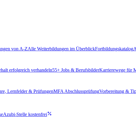
ungen von A-Z
Alle Weiterbildungen im Überblick
Fortbildungskatalog
A
alt erfolgreich verhandeln
55
+ Jobs & Berufsbilder
Karrierewege für
hre, Lernfelder & Prüfungen
MFA Abschlussprüfung
Vorbereitung & Ti
se
Azubi-Stelle kostenfrei