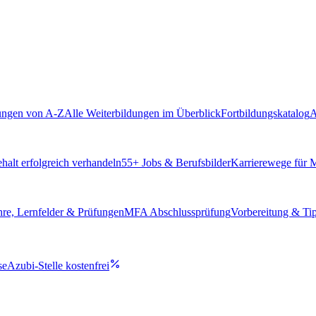
ungen von A-Z
Alle Weiterbildungen im Überblick
Fortbildungskatalog
A
alt erfolgreich verhandeln
55
+ Jobs & Berufsbilder
Karrierewege für
hre, Lernfelder & Prüfungen
MFA Abschlussprüfung
Vorbereitung & Ti
se
Azubi-Stelle kostenfrei