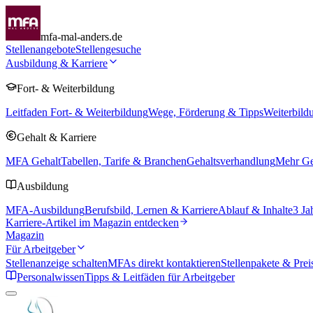
mfa-mal-anders.de
Stellenangebote
Stellengesuche
Ausbildung & Karriere
Fort- & Weiterbildung
Leitfaden Fort- & Weiterbildung
Wege, Förderung & Tipps
Weiterbild
Gehalt & Karriere
MFA Gehalt
Tabellen, Tarife & Branchen
Gehaltsverhandlung
Mehr Geh
Ausbildung
MFA-Ausbildung
Berufsbild, Lernen & Karriere
Ablauf & Inhalte
3 Ja
Karriere-Artikel im Magazin entdecken
Magazin
Für Arbeitgeber
Stellenanzeige schalten
MFAs direkt kontaktieren
Stellenpakete & Prei
Personalwissen
Tipps & Leitfäden für Arbeitgeber