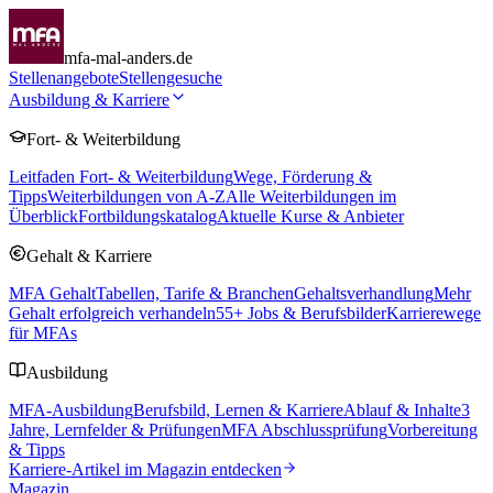
mfa-mal-anders.de
Stellenangebote
Stellengesuche
Ausbildung & Karriere
Fort- & Weiterbildung
Leitfaden Fort- & Weiterbildung
Wege, Förderung &
Tipps
Weiterbildungen von A-Z
Alle Weiterbildungen im
Überblick
Fortbildungskatalog
Aktuelle Kurse & Anbieter
Gehalt & Karriere
MFA Gehalt
Tabellen, Tarife & Branchen
Gehaltsverhandlung
Mehr
Gehalt erfolgreich verhandeln
55
+ Jobs & Berufsbilder
Karrierewege
für MFAs
Ausbildung
MFA-Ausbildung
Berufsbild, Lernen & Karriere
Ablauf & Inhalte
3
Jahre, Lernfelder & Prüfungen
MFA Abschlussprüfung
Vorbereitung
& Tipps
Karriere-Artikel im Magazin entdecken
Magazin