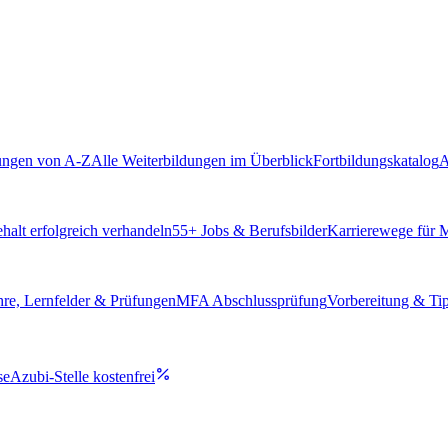
ungen von A-Z
Alle Weiterbildungen im Überblick
Fortbildungskatalog
A
alt erfolgreich verhandeln
55
+ Jobs & Berufsbilder
Karrierewege für
hre, Lernfelder & Prüfungen
MFA Abschlussprüfung
Vorbereitung & Ti
se
Azubi-Stelle kostenfrei