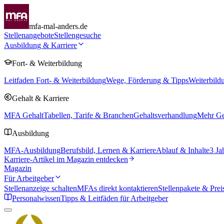
mfa-mal-anders.de
Stellenangebote
Stellengesuche
Ausbildung & Karriere
Fort- & Weiterbildung
Leitfaden Fort- & Weiterbildung
Wege, Förderung & Tipps
Weiterbild
Gehalt & Karriere
MFA Gehalt
Tabellen, Tarife & Branchen
Gehaltsverhandlung
Mehr Geh
Ausbildung
MFA-Ausbildung
Berufsbild, Lernen & Karriere
Ablauf & Inhalte
3 Ja
Karriere-Artikel im Magazin entdecken
Magazin
Für Arbeitgeber
Stellenanzeige schalten
MFAs direkt kontaktieren
Stellenpakete & Prei
Personalwissen
Tipps & Leitfäden für Arbeitgeber