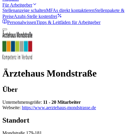
Für Arbeitgeber
Stellenanzeige schalten
MFAs direkt kontaktieren
Stellenpakete &
Preise
Azubi-Stelle kostenfrei
Personalwissen
Tipps & Leitfäden für Arbeitgeber
Ärztehaus Mondstraße
Über
Unternehmensgröße:
11 - 20 Mitarbeiter
Webseite:
https://www.aerztehaus-mondstrasse.de
Standort
Mondstraße 179-181