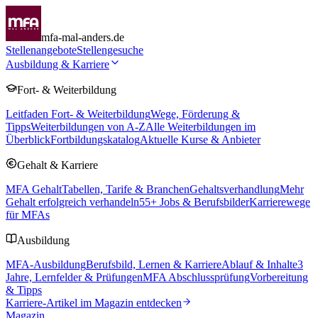
mfa-mal-anders.de
Stellenangebote
Stellengesuche
Ausbildung & Karriere
Fort- & Weiterbildung
Leitfaden Fort- & Weiterbildung
Wege, Förderung &
Tipps
Weiterbildungen von A-Z
Alle Weiterbildungen im
Überblick
Fortbildungskatalog
Aktuelle Kurse & Anbieter
Gehalt & Karriere
MFA Gehalt
Tabellen, Tarife & Branchen
Gehaltsverhandlung
Mehr
Gehalt erfolgreich verhandeln
55
+ Jobs & Berufsbilder
Karrierewege
für MFAs
Ausbildung
MFA-Ausbildung
Berufsbild, Lernen & Karriere
Ablauf & Inhalte
3
Jahre, Lernfelder & Prüfungen
MFA Abschlussprüfung
Vorbereitung
& Tipps
Karriere-Artikel im Magazin entdecken
Magazin