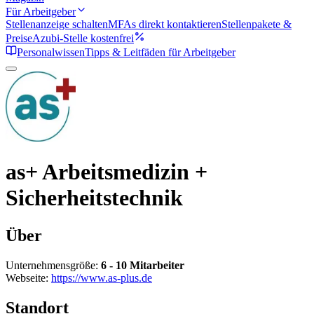
Für Arbeitgeber
Stellenanzeige schalten
MFAs direkt kontaktieren
Stellenpakete &
Preise
Azubi-Stelle kostenfrei
Personalwissen
Tipps & Leitfäden für Arbeitgeber
as+ Arbeitsmedizin +
Sicherheitstechnik
Über
Unternehmensgröße:
6 - 10 Mitarbeiter
Webseite:
https://www.as-plus.de
Standort