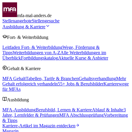
mfa-mal-anders.de
Stellenangebote
Stellengesuche
Ausbildung & Karriere
Fort- & Weiterbildung
Leitfaden Fort- & Weiterbildung
Wege, Förderung &
Tipps
Weiterbildungen von A-Z
Alle Weiterbildungen im
Überblick
Fortbildungskatalog
Aktuelle Kurse & Anbieter
Gehalt & Karriere
MFA Gehalt
Tabellen, Tarife & Branchen
Gehaltsverhandlung
Mehr
Gehalt erfolgreich verhandeln
55
+ Jobs & Berufsbilder
Karrierewege
für MFAs
Ausbildung
MFA-Ausbildung
Berufsbild, Lernen & Karriere
Ablauf & Inhalte
3
Jahre, Lernfelder & Prüfungen
MFA Abschlussprüfung
Vorbereitung
& Tipps
Karriere-Artikel im Magazin entdecken
Magazin