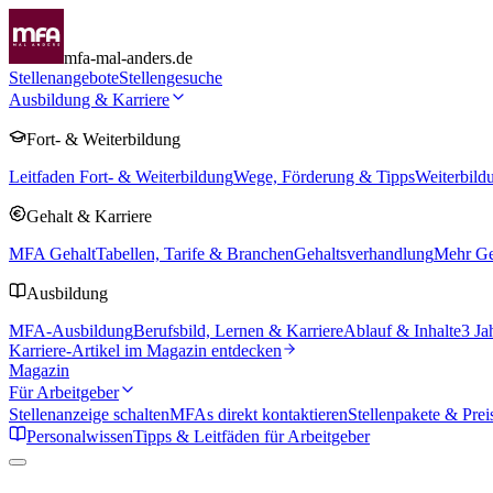
mfa-mal-anders.de
Stellenangebote
Stellengesuche
Ausbildung & Karriere
Fort- & Weiterbildung
Leitfaden Fort- & Weiterbildung
Wege, Förderung & Tipps
Weiterbild
Gehalt & Karriere
MFA Gehalt
Tabellen, Tarife & Branchen
Gehaltsverhandlung
Mehr Geh
Ausbildung
MFA-Ausbildung
Berufsbild, Lernen & Karriere
Ablauf & Inhalte
3 Ja
Karriere-Artikel im Magazin entdecken
Magazin
Für Arbeitgeber
Stellenanzeige schalten
MFAs direkt kontaktieren
Stellenpakete & Prei
Personalwissen
Tipps & Leitfäden für Arbeitgeber