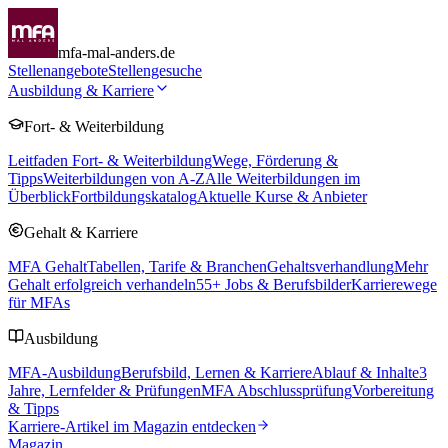
mfa-mal-anders.de
Stellenangebote
Stellengesuche
Ausbildung & Karriere
Fort- & Weiterbildung
Leitfaden Fort- & Weiterbildung
Wege, Förderung &
Tipps
Weiterbildungen von A-Z
Alle Weiterbildungen im
Überblick
Fortbildungskatalog
Aktuelle Kurse & Anbieter
Gehalt & Karriere
MFA Gehalt
Tabellen, Tarife & Branchen
Gehaltsverhandlung
Mehr
Gehalt erfolgreich verhandeln
55
+ Jobs & Berufsbilder
Karrierewege
für MFAs
Ausbildung
MFA-Ausbildung
Berufsbild, Lernen & Karriere
Ablauf & Inhalte
3
Jahre, Lernfelder & Prüfungen
MFA Abschlussprüfung
Vorbereitung
& Tipps
Karriere-Artikel im Magazin entdecken
Magazin