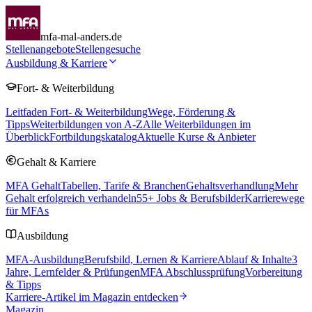
mfa-mal-anders.de
Stellenangebote
Stellengesuche
Ausbildung & Karriere
Fort- & Weiterbildung
Leitfaden Fort- & Weiterbildung
Wege, Förderung &
Tipps
Weiterbildungen von A-Z
Alle Weiterbildungen im
Überblick
Fortbildungskatalog
Aktuelle Kurse & Anbieter
Gehalt & Karriere
MFA Gehalt
Tabellen, Tarife & Branchen
Gehaltsverhandlung
Mehr
Gehalt erfolgreich verhandeln
55
+ Jobs & Berufsbilder
Karrierewege
für MFAs
Ausbildung
MFA-Ausbildung
Berufsbild, Lernen & Karriere
Ablauf & Inhalte
3
Jahre, Lernfelder & Prüfungen
MFA Abschlussprüfung
Vorbereitung
& Tipps
Karriere-Artikel im Magazin entdecken
Magazin