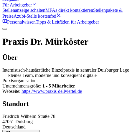
Für Arbeitgeber
Stellenanzeige schalten
MFAs direkt kontaktieren
Stellenpakete &
Preise
Azubi-Stelle kostenfrei
Personalwissen
Tipps & Leitfäden für Arbeitgeber
Praxis Dr. Mürköster
Über
Internistisch-hausärztliche Einzelpraxis in zentraler Duisburger Lage
— kleines Team, moderne und konsequent digitale
Praxisorganisation.
Unternehmensgröße:
1 - 5 Mitarbeiter
Webseite:
https://www.praxis-dellviertel.de
Standort
Friedrich-Wilhelm-Straße 78
47051
Duisburg
Deutschland