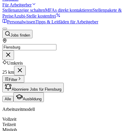
Für Arbeitgeber
Stellenanzeige schalten
MFAs direkt kontaktieren
Stellenpakete &
Preise
Azubi-Stelle kostenfrei
Personalwissen
Tipps & Leitfäden für Arbeitgeber
Jobs finden
Umkreis
25 km
Filter
Abonniere Jobs für Flensburg
Alle
Ausbildung
Arbeitszeitmodell
Vollzeit
Teilzeit
Minijob