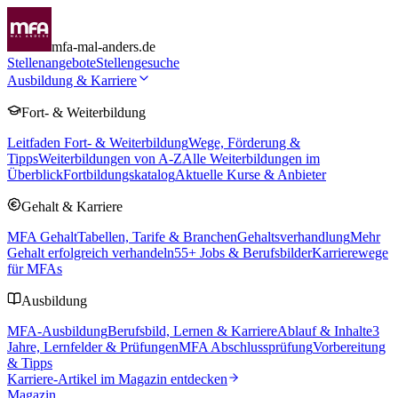
mfa-mal-anders.de
Stellenangebote
Stellengesuche
Ausbildung & Karriere
Fort- & Weiterbildung
Leitfaden Fort- & Weiterbildung
Wege, Förderung &
Tipps
Weiterbildungen von A-Z
Alle Weiterbildungen im
Überblick
Fortbildungskatalog
Aktuelle Kurse & Anbieter
Gehalt & Karriere
MFA Gehalt
Tabellen, Tarife & Branchen
Gehaltsverhandlung
Mehr
Gehalt erfolgreich verhandeln
55
+ Jobs & Berufsbilder
Karrierewege
für MFAs
Ausbildung
MFA-Ausbildung
Berufsbild, Lernen & Karriere
Ablauf & Inhalte
3
Jahre, Lernfelder & Prüfungen
MFA Abschlussprüfung
Vorbereitung
& Tipps
Karriere-Artikel im Magazin entdecken
Magazin