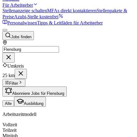
Für Arbeitgeber
Stellenanzeige schalten
MFAs direkt kontaktieren
Stellenpakete &
Preise
Azubi-Stelle kostenfrei
Personalwissen
Tipps & Leitfäden für Arbeitgeber
Jobs finden
Umkreis
25 km
Filter
Abonniere Jobs für Flensburg
Alle
Ausbildung
Arbeitszeitmodell
Vollzeit
Teilzeit
Minijob