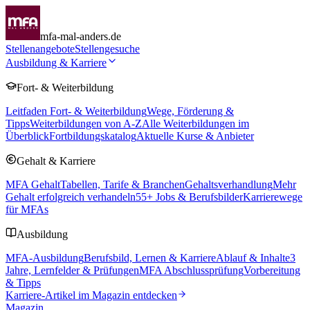
mfa-mal-anders.de
Stellenangebote
Stellengesuche
Ausbildung & Karriere
Fort- & Weiterbildung
Leitfaden Fort- & Weiterbildung
Wege, Förderung &
Tipps
Weiterbildungen von A-Z
Alle Weiterbildungen im
Überblick
Fortbildungskatalog
Aktuelle Kurse & Anbieter
Gehalt & Karriere
MFA Gehalt
Tabellen, Tarife & Branchen
Gehaltsverhandlung
Mehr
Gehalt erfolgreich verhandeln
55
+ Jobs & Berufsbilder
Karrierewege
für MFAs
Ausbildung
MFA-Ausbildung
Berufsbild, Lernen & Karriere
Ablauf & Inhalte
3
Jahre, Lernfelder & Prüfungen
MFA Abschlussprüfung
Vorbereitung
& Tipps
Karriere-Artikel im Magazin entdecken
Magazin