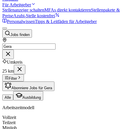
Für Arbeitgeber
Stellenanzeige schalten
MFAs direkt kontaktieren
Stellenpakete &
Preise
Azubi-Stelle kostenfrei
Personalwissen
Tipps & Leitfäden für Arbeitgeber
Jobs finden
Umkreis
25 km
Filter
Abonniere Jobs für Gera
Alle
Ausbildung
Arbeitszeitmodell
Vollzeit
Teilzeit
Minijob