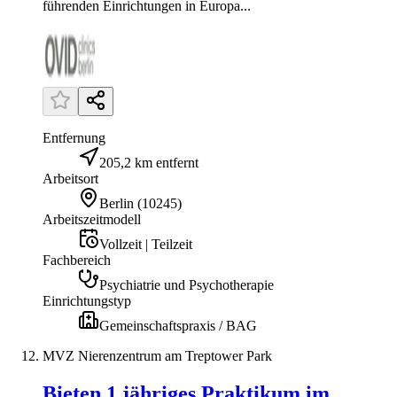
führenden Einrichtungen in Europa...
Entfernung
205,2 km entfernt
Arbeitsort
Berlin
(
10245
)
Arbeitszeitmodell
Vollzeit | Teilzeit
Fachbereich
Psychiatrie und Psychotherapie
Einrichtungstyp
Gemeinschaftspraxis / BAG
MVZ Nierenzentrum am Treptower Park
Bieten 1 jähriges Praktikum im