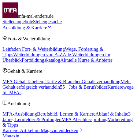
mfa-mal-anders.de
Stellenangebote
Stellengesuche
Ausbildung & Karriere
Fort- & Weiterbildung
Leitfaden Fort- & Weiterbildung
Wege, Förderung &
Tipps
Weiterbildungen von A-Z
Alle Weiterbildungen im
Überblick
Fortbildungskatalog
Aktuelle Kurse & Anbieter
Gehalt & Karriere
MFA Gehalt
Tabellen, Tarife & Branchen
Gehaltsverhandlung
Mehr
Gehalt erfolgreich verhandeln
55
+ Jobs & Berufsbilder
Karrierewege
für MFAs
Ausbildung
MFA-Ausbildung
Berufsbild, Lernen & Karriere
Ablauf & Inhalte
3
Jahre, Lernfelder & Prüfungen
MFA Abschlussprüfung
Vorbereitung
& Tipps
Karriere-Artikel im Magazin entdecken
Magazin