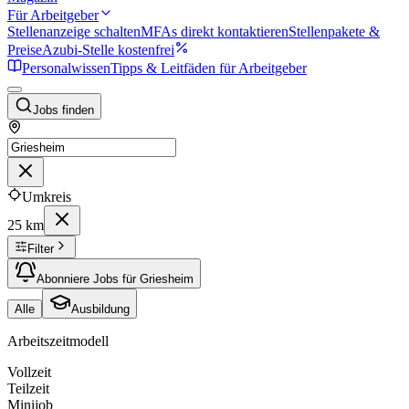
Für Arbeitgeber
Stellenanzeige schalten
MFAs direkt kontaktieren
Stellenpakete &
Preise
Azubi-Stelle kostenfrei
Personalwissen
Tipps & Leitfäden für Arbeitgeber
Jobs finden
Umkreis
25 km
Filter
Abonniere Jobs für Griesheim
Alle
Ausbildung
Arbeitszeitmodell
Vollzeit
Teilzeit
Minijob