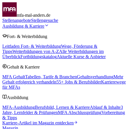
mfa-mal-anders.de
Stellenangebote
Stellengesuche
Ausbildung & Karriere
Fort- & Weiterbildung
Leitfaden Fort- & Weiterbildung
Wege, Förderung &
Tipps
Weiterbildungen von A-Z
Alle Weiterbildungen im
Überblick
Fortbildungskatalog
Aktuelle Kurse & Anbieter
Gehalt & Karriere
MFA Gehalt
Tabellen, Tarife & Branchen
Gehaltsverhandlung
Mehr
Gehalt erfolgreich verhandeln
55
+ Jobs & Berufsbilder
Karrierewege
für MFAs
Ausbildung
MFA-Ausbildung
Berufsbild, Lernen & Karriere
Ablauf & Inhalte
3
Jahre, Lernfelder & Prüfungen
MFA Abschlussprüfung
Vorbereitung
& Tipps
Karriere-Artikel im Magazin entdecken
Magazin