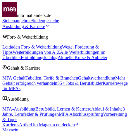
mfa-mal-anders.de
Stellenangebote
Stellengesuche
Ausbildung & Karriere
Fort- & Weiterbildung
Leitfaden Fort- & Weiterbildung
Wege, Förderung &
Tipps
Weiterbildungen von A-Z
Alle Weiterbildungen im
Überblick
Fortbildungskatalog
Aktuelle Kurse & Anbieter
Gehalt & Karriere
MFA Gehalt
Tabellen, Tarife & Branchen
Gehaltsverhandlung
Mehr
Gehalt erfolgreich verhandeln
55
+ Jobs & Berufsbilder
Karrierewege
für MFAs
Ausbildung
MFA-Ausbildung
Berufsbild, Lernen & Karriere
Ablauf & Inhalte
3
Jahre, Lernfelder & Prüfungen
MFA Abschlussprüfung
Vorbereitung
& Tipps
Karriere-Artikel im Magazin entdecken
Magazin