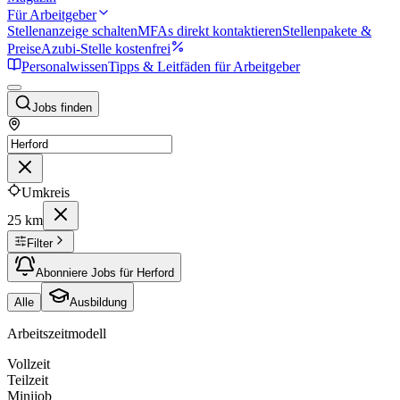
Für Arbeitgeber
Stellenanzeige schalten
MFAs direkt kontaktieren
Stellenpakete &
Preise
Azubi-Stelle kostenfrei
Personalwissen
Tipps & Leitfäden für Arbeitgeber
Jobs finden
Umkreis
25 km
Filter
Abonniere Jobs für Herford
Alle
Ausbildung
Arbeitszeitmodell
Vollzeit
Teilzeit
Minijob