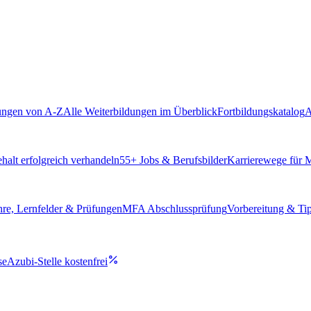
ungen von A-Z
Alle Weiterbildungen im Überblick
Fortbildungskatalog
A
alt erfolgreich verhandeln
55
+ Jobs & Berufsbilder
Karrierewege für
hre, Lernfelder & Prüfungen
MFA Abschlussprüfung
Vorbereitung & Ti
se
Azubi-Stelle kostenfrei