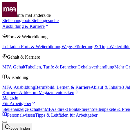
mfa-mal-anders.de
Stellenangebote
Stellengesuche
Ausbildung & Karriere
Fort- & Weiterbildung
Leitfaden Fort- & Weiterbildung
Wege, Förderung & Tipps
Weiterbild
Gehalt & Karriere
MFA Gehalt
Tabellen, Tarife & Branchen
Gehaltsverhandlung
Mehr Geh
Ausbildung
MFA-Ausbildung
Berufsbild, Lernen & Karriere
Ablauf & Inhalte
3 Ja
Karriere-Artikel im Magazin entdecken
Magazin
Für Arbeitgeber
Stellenanzeige schalten
MFAs direkt kontaktieren
Stellenpakete & Prei
Personalwissen
Tipps & Leitfäden für Arbeitgeber
Jobs finden