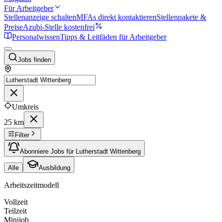
Für Arbeitgeber
Stellenanzeige schalten
MFAs direkt kontaktieren
Stellenpakete &
Preise
Azubi-Stelle kostenfrei
Personalwissen
Tipps & Leitfäden für Arbeitgeber
Jobs finden
Umkreis
25 km
Filter
Abonniere Jobs für Lutherstadt Wittenberg
Alle
Ausbildung
Arbeitszeitmodell
Vollzeit
Teilzeit
Minijob