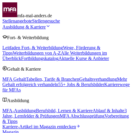
mfa-mal-anders.de
Stellenangebote
Stellengesuche
Ausbildung & Karriere
Fort- & Weiterbildung
Leitfaden Fort- & Weiterbildung
Wege, Förderung &
Tipps
Weiterbildungen von A-Z
Alle Weiterbildungen im
Überblick
Fortbildungskatalog
Aktuelle Kurse & Anbieter
Gehalt & Karriere
MFA Gehalt
Tabellen, Tarife & Branchen
Gehaltsverhandlung
Mehr
Gehalt erfolgreich verhandeln
55
+ Jobs & Berufsbilder
Karrierewege
für MFAs
Ausbildung
MFA-Ausbildung
Berufsbild, Lernen & Karriere
Ablauf & Inhalte
3
Jahre, Lernfelder & Prüfungen
MFA Abschlussprüfung
Vorbereitung
& Tipps
Karriere-Artikel im Magazin entdecken
Magazin