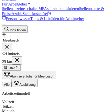
Für Arbeitgeber
Stellenanzeige schalten
MFAs direkt kontaktieren
Stellenpakete &
Preise
Azubi-Stelle kostenfrei
Personalwissen
Tipps & Leitfäden für Arbeitgeber
Jobs finden
Umkreis
25 km
Filter
Abonniere Jobs für Meerbusch
Alle
Ausbildung
Arbeitszeitmodell
Vollzeit
Teilzeit
Minijob