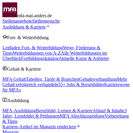
mfa-mal-anders.de
Stellenangebote
Stellengesuche
Ausbildung & Karriere
Fort- & Weiterbildung
Leitfaden Fort- & Weiterbildung
Wege, Förderung &
Tipps
Weiterbildungen von A-Z
Alle Weiterbildungen im
Überblick
Fortbildungskatalog
Aktuelle Kurse & Anbieter
Gehalt & Karriere
MFA Gehalt
Tabellen, Tarife & Branchen
Gehaltsverhandlung
Mehr
Gehalt erfolgreich verhandeln
55
+ Jobs & Berufsbilder
Karrierewege
für MFAs
Ausbildung
MFA-Ausbildung
Berufsbild, Lernen & Karriere
Ablauf & Inhalte
3
Jahre, Lernfelder & Prüfungen
MFA Abschlussprüfung
Vorbereitung
& Tipps
Karriere-Artikel im Magazin entdecken
Magazin