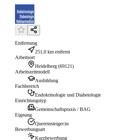
Entfernung
251,0 km entfernt
Arbeitsort
Heidelberg
(
69121
)
Arbeitszeitmodell
Ausbildung
Fachbereich
Endokrinologie und Diabetologie
Einrichtungstyp
Gemeinschaftspraxis / BAG
Eignung
Quereinsteiger:in
Bewerbungsart
Kurzbewerbung