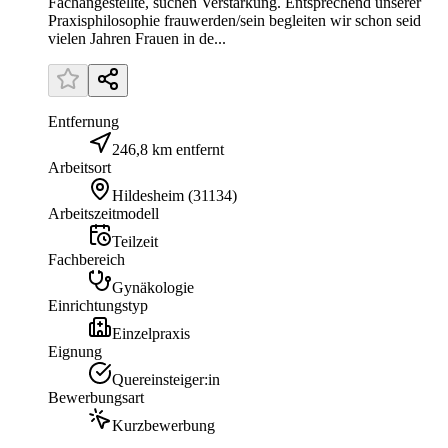
Fachangestellte, suchen Verstärkung. Entsprechend unserer
Praxisphilosophie frauwerden/sein begleiten wir schon seid
vielen Jahren Frauen in de...
Entfernung
246,8 km entfernt
Arbeitsort
Hildesheim
(
31134
)
Arbeitszeitmodell
Teilzeit
Fachbereich
Gynäkologie
Einrichtungstyp
Einzelpraxis
Eignung
Quereinsteiger:in
Bewerbungsart
Kurzbewerbung