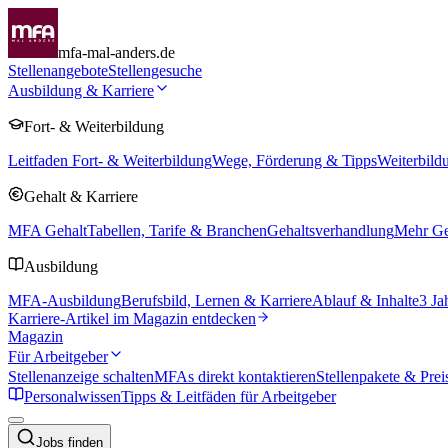
mfa-mal-anders.de
Stellenangebote
Stellengesuche
Ausbildung & Karriere
Fort- & Weiterbildung
Leitfaden Fort- & Weiterbildung
Wege, Förderung & Tipps
Weiterbild
Gehalt & Karriere
MFA Gehalt
Tabellen, Tarife & Branchen
Gehaltsverhandlung
Mehr Geh
Ausbildung
MFA-Ausbildung
Berufsbild, Lernen & Karriere
Ablauf & Inhalte
3 Ja
Karriere-Artikel im Magazin entdecken
Magazin
Für Arbeitgeber
Stellenanzeige schalten
MFAs direkt kontaktieren
Stellenpakete & Prei
Personalwissen
Tipps & Leitfäden für Arbeitgeber
Jobs finden