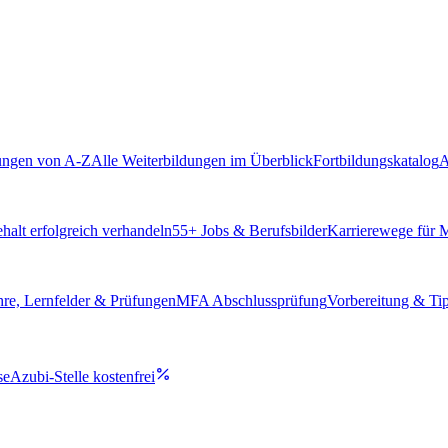
ungen von A-Z
Alle Weiterbildungen im Überblick
Fortbildungskatalog
A
alt erfolgreich verhandeln
55
+ Jobs & Berufsbilder
Karrierewege für
hre, Lernfelder & Prüfungen
MFA Abschlussprüfung
Vorbereitung & Ti
se
Azubi-Stelle kostenfrei