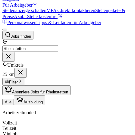
Für Arbeitgeber
Stellenanzeige schalten
MFAs direkt kontaktieren
Stellenpakete &
Preise
Azubi-Stelle kostenfrei
Personalwissen
Tipps & Leitfäden für Arbeitgeber
Jobs finden
Umkreis
25 km
Filter
Abonniere Jobs für Rheinstetten
Alle
Ausbildung
Arbeitszeitmodell
Vollzeit
Teilzeit
Minijob