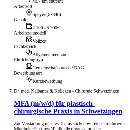
40,7 km entfernt
Arbeitsort
Speyer
(
67346
)
Gehalt
2.100 - 5.300€
Arbeitszeitmodell
Vollzeit
Fachbereich
Allgemeinmedizin
Einrichtungstyp
Gemeinschaftspraxis / BAG
Bewerbungsart
Kurzbewerbung
Dr. med. Nalbantis & Kollegen - Chirurgie Schwetzingen
MFA (m/w/d) für plastisch-
chirurgische Praxis in Schwetzingen
Zur Verstärkung unseres Teams suchen wir eine strukturierte
Mitarbeiter*in (m/w/d), die die organisatorische