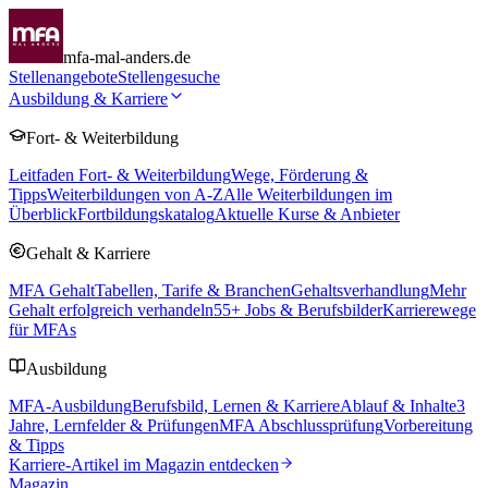
mfa-mal-anders.de
Stellenangebote
Stellengesuche
Ausbildung & Karriere
Fort- & Weiterbildung
Leitfaden Fort- & Weiterbildung
Wege, Förderung &
Tipps
Weiterbildungen von A-Z
Alle Weiterbildungen im
Überblick
Fortbildungskatalog
Aktuelle Kurse & Anbieter
Gehalt & Karriere
MFA Gehalt
Tabellen, Tarife & Branchen
Gehaltsverhandlung
Mehr
Gehalt erfolgreich verhandeln
55
+ Jobs & Berufsbilder
Karrierewege
für MFAs
Ausbildung
MFA-Ausbildung
Berufsbild, Lernen & Karriere
Ablauf & Inhalte
3
Jahre, Lernfelder & Prüfungen
MFA Abschlussprüfung
Vorbereitung
& Tipps
Karriere-Artikel im Magazin entdecken
Magazin