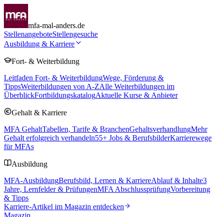
mfa-mal-anders.de
Stellenangebote
Stellengesuche
Ausbildung & Karriere
Fort- & Weiterbildung
Leitfaden Fort- & Weiterbildung
Wege, Förderung &
Tipps
Weiterbildungen von A-Z
Alle Weiterbildungen im
Überblick
Fortbildungskatalog
Aktuelle Kurse & Anbieter
Gehalt & Karriere
MFA Gehalt
Tabellen, Tarife & Branchen
Gehaltsverhandlung
Mehr
Gehalt erfolgreich verhandeln
55
+ Jobs & Berufsbilder
Karrierewege
für MFAs
Ausbildung
MFA-Ausbildung
Berufsbild, Lernen & Karriere
Ablauf & Inhalte
3
Jahre, Lernfelder & Prüfungen
MFA Abschlussprüfung
Vorbereitung
& Tipps
Karriere-Artikel im Magazin entdecken
Magazin