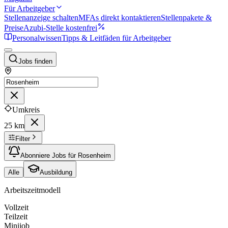
Für Arbeitgeber
Stellenanzeige schalten
MFAs direkt kontaktieren
Stellenpakete &
Preise
Azubi-Stelle kostenfrei
Personalwissen
Tipps & Leitfäden für Arbeitgeber
Jobs finden
Umkreis
25 km
Filter
Abonniere Jobs für Rosenheim
Alle
Ausbildung
Arbeitszeitmodell
Vollzeit
Teilzeit
Minijob