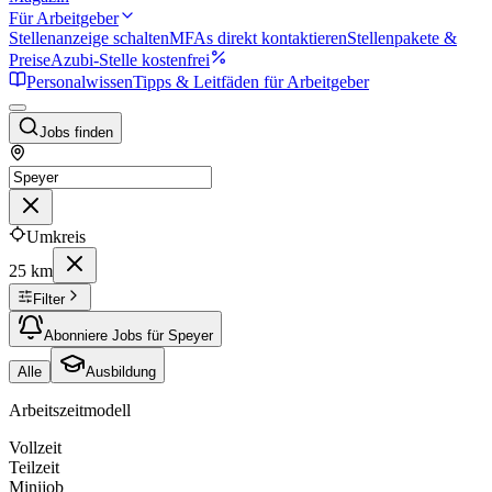
Für Arbeitgeber
Stellenanzeige schalten
MFAs direkt kontaktieren
Stellenpakete &
Preise
Azubi-Stelle kostenfrei
Personalwissen
Tipps & Leitfäden für Arbeitgeber
Jobs finden
Umkreis
25 km
Filter
Abonniere Jobs für Speyer
Alle
Ausbildung
Arbeitszeitmodell
Vollzeit
Teilzeit
Minijob