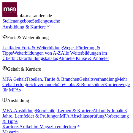
mfa-mal-anders.de
Stellenangebote
Stellengesuche
Ausbildung & Karriere
Fort- & Weiterbildung
Leitfaden Fort- & Weiterbildung
Wege, Förderung &
Tipps
Weiterbildungen von A-Z
Alle Weiterbildungen im
Überblick
Fortbildungskatalog
Aktuelle Kurse & Anbieter
Gehalt & Karriere
MFA Gehalt
Tabellen, Tarife & Branchen
Gehaltsverhandlung
Mehr
Gehalt erfolgreich verhandeln
55
+ Jobs & Berufsbilder
Karrierewege
für MFAs
Ausbildung
MFA-Ausbildung
Berufsbild, Lernen & Karriere
Ablauf & Inhalte
3
Jahre, Lernfelder & Prüfungen
MFA Abschlussprüfung
Vorbereitung
& Tipps
Karriere-Artikel im Magazin entdecken
Magazin