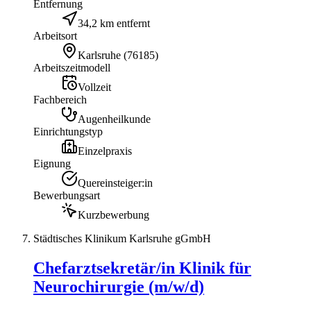
Entfernung
34,2 km entfernt
Arbeitsort
Karlsruhe
(
76185
)
Arbeitszeitmodell
Vollzeit
Fachbereich
Augenheilkunde
Einrichtungstyp
Einzelpraxis
Eignung
Quereinsteiger:in
Bewerbungsart
Kurzbewerbung
Städtisches Klinikum Karlsruhe gGmbH
Chefarztsekretär/in Klinik für
Neurochirurgie (m/w/d)