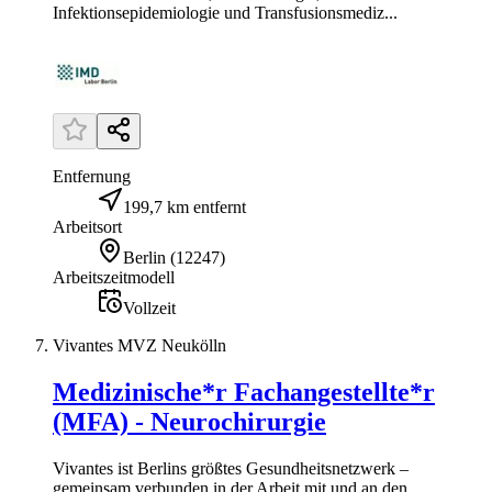
Infektionsepidemiologie und Transfusionsmediz...
Entfernung
199,7 km entfernt
Arbeitsort
Berlin
(
12247
)
Arbeitszeitmodell
Vollzeit
Vivantes MVZ Neukölln
Medizinische*r Fachangestellte*r
(MFA) - Neurochirurgie
Vivantes ist Berlins größtes Gesundheitsnetzwerk –
gemeinsam verbunden in der Arbeit mit und an den