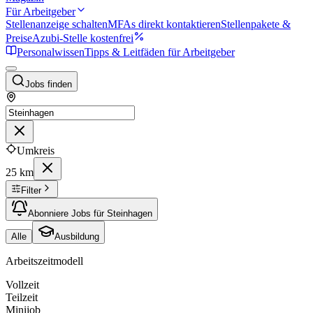
Für Arbeitgeber
Stellenanzeige schalten
MFAs direkt kontaktieren
Stellenpakete &
Preise
Azubi-Stelle kostenfrei
Personalwissen
Tipps & Leitfäden für Arbeitgeber
Jobs finden
Umkreis
25 km
Filter
Abonniere Jobs für Steinhagen
Alle
Ausbildung
Arbeitszeitmodell
Vollzeit
Teilzeit
Minijob