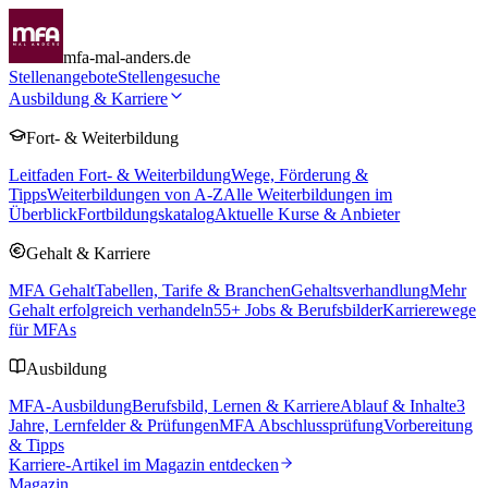
mfa-mal-anders.de
Stellenangebote
Stellengesuche
Ausbildung & Karriere
Fort- & Weiterbildung
Leitfaden Fort- & Weiterbildung
Wege, Förderung &
Tipps
Weiterbildungen von A-Z
Alle Weiterbildungen im
Überblick
Fortbildungskatalog
Aktuelle Kurse & Anbieter
Gehalt & Karriere
MFA Gehalt
Tabellen, Tarife & Branchen
Gehaltsverhandlung
Mehr
Gehalt erfolgreich verhandeln
55
+ Jobs & Berufsbilder
Karrierewege
für MFAs
Ausbildung
MFA-Ausbildung
Berufsbild, Lernen & Karriere
Ablauf & Inhalte
3
Jahre, Lernfelder & Prüfungen
MFA Abschlussprüfung
Vorbereitung
& Tipps
Karriere-Artikel im Magazin entdecken
Magazin