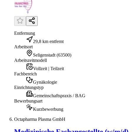
Entfernung
29,8 km entfernt
Arbeitsort
Seligenstadt
(
63500
)
Arbeitszeitmodell
Vollzeit | Teilzeit
Fachbereich
Gynäkologie
Einrichtungstyp
Gemeinschaftspraxis / BAG
Bewerbungsart
Kurzbewerbung
Octapharma Plasma GmbH
Medizinische Fachangestellte (w/m/d)