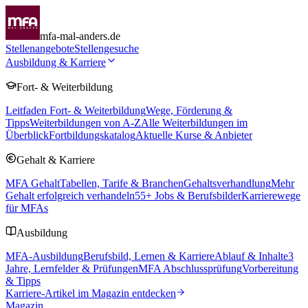
mfa-mal-anders.de
Stellenangebote
Stellengesuche
Ausbildung & Karriere
Fort- & Weiterbildung
Leitfaden Fort- & Weiterbildung
Wege, Förderung &
Tipps
Weiterbildungen von A-Z
Alle Weiterbildungen im
Überblick
Fortbildungskatalog
Aktuelle Kurse & Anbieter
Gehalt & Karriere
MFA Gehalt
Tabellen, Tarife & Branchen
Gehaltsverhandlung
Mehr
Gehalt erfolgreich verhandeln
55
+ Jobs & Berufsbilder
Karrierewege
für MFAs
Ausbildung
MFA-Ausbildung
Berufsbild, Lernen & Karriere
Ablauf & Inhalte
3
Jahre, Lernfelder & Prüfungen
MFA Abschlussprüfung
Vorbereitung
& Tipps
Karriere-Artikel im Magazin entdecken
Magazin