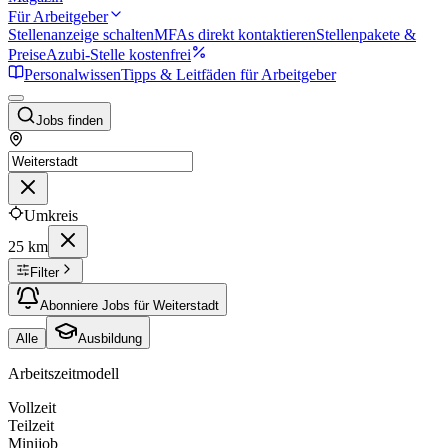
Für Arbeitgeber
Stellenanzeige schalten
MFAs direkt kontaktieren
Stellenpakete &
Preise
Azubi-Stelle kostenfrei
Personalwissen
Tipps & Leitfäden für Arbeitgeber
Jobs finden
Umkreis
25 km
Filter
Abonniere Jobs für Weiterstadt
Alle
Ausbildung
Arbeitszeitmodell
Vollzeit
Teilzeit
Minijob