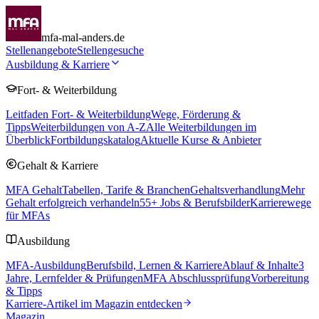
mfa-mal-anders.de
Stellenangebote
Stellengesuche
Ausbildung & Karriere
Fort- & Weiterbildung
Leitfaden Fort- & Weiterbildung
Wege, Förderung &
Tipps
Weiterbildungen von A-Z
Alle Weiterbildungen im
Überblick
Fortbildungskatalog
Aktuelle Kurse & Anbieter
Gehalt & Karriere
MFA Gehalt
Tabellen, Tarife & Branchen
Gehaltsverhandlung
Mehr
Gehalt erfolgreich verhandeln
55
+ Jobs & Berufsbilder
Karrierewege
für MFAs
Ausbildung
MFA-Ausbildung
Berufsbild, Lernen & Karriere
Ablauf & Inhalte
3
Jahre, Lernfelder & Prüfungen
MFA Abschlussprüfung
Vorbereitung
& Tipps
Karriere-Artikel im Magazin entdecken
Magazin