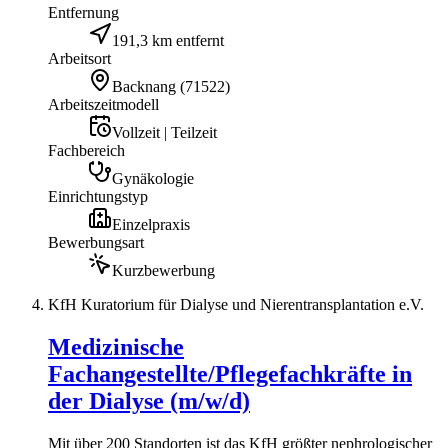
Entfernung
191,3 km entfernt
Arbeitsort
Backnang
(
71522
)
Arbeitszeitmodell
Vollzeit | Teilzeit
Fachbereich
Gynäkologie
Einrichtungstyp
Einzelpraxis
Bewerbungsart
Kurzbewerbung
KfH Kuratorium für Dialyse und Nierentransplantation e.V.
Medizinische
Fachangestellte/Pflegefachkräfte in
der Dialyse (m/w/d)
Mit über 200 Standorten ist das KfH größter nephrologischer