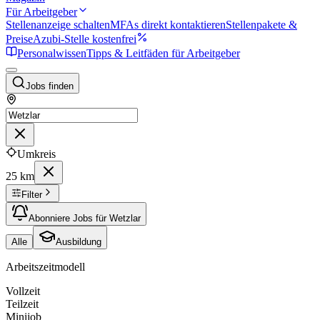
Für Arbeitgeber
Stellenanzeige schalten
MFAs direkt kontaktieren
Stellenpakete &
Preise
Azubi-Stelle kostenfrei
Personalwissen
Tipps & Leitfäden für Arbeitgeber
Jobs finden
Umkreis
25 km
Filter
Abonniere Jobs für Wetzlar
Alle
Ausbildung
Arbeitszeitmodell
Vollzeit
Teilzeit
Minijob