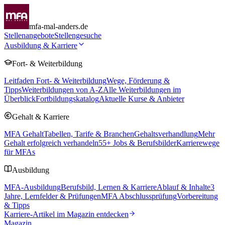
mfa-mal-anders.de
Stellenangebote
Stellengesuche
Ausbildung & Karriere
Fort- & Weiterbildung
Leitfaden Fort- & Weiterbildung
Wege, Förderung &
Tipps
Weiterbildungen von A-Z
Alle Weiterbildungen im
Überblick
Fortbildungskatalog
Aktuelle Kurse & Anbieter
Gehalt & Karriere
MFA Gehalt
Tabellen, Tarife & Branchen
Gehaltsverhandlung
Mehr
Gehalt erfolgreich verhandeln
55
+ Jobs & Berufsbilder
Karrierewege
für MFAs
Ausbildung
MFA-Ausbildung
Berufsbild, Lernen & Karriere
Ablauf & Inhalte
3
Jahre, Lernfelder & Prüfungen
MFA Abschlussprüfung
Vorbereitung
& Tipps
Karriere-Artikel im Magazin entdecken
Magazin