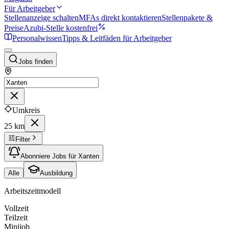
Für Arbeitgeber
Stellenanzeige schalten
MFAs direkt kontaktieren
Stellenpakete &
Preise
Azubi-Stelle kostenfrei
Personalwissen
Tipps & Leitfäden für Arbeitgeber
Jobs finden
Umkreis
25 km
Filter
Abonniere Jobs für Xanten
Alle
Ausbildung
Arbeitszeitmodell
Vollzeit
Teilzeit
Minijob