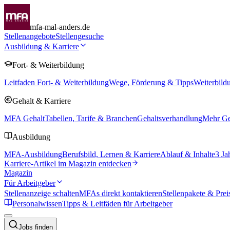
mfa-mal-anders.de
Stellenangebote
Stellengesuche
Ausbildung & Karriere
Fort- & Weiterbildung
Leitfaden Fort- & Weiterbildung
Wege, Förderung & Tipps
Weiterbild
Gehalt & Karriere
MFA Gehalt
Tabellen, Tarife & Branchen
Gehaltsverhandlung
Mehr Geh
Ausbildung
MFA-Ausbildung
Berufsbild, Lernen & Karriere
Ablauf & Inhalte
3 Ja
Karriere-Artikel im Magazin entdecken
Magazin
Für Arbeitgeber
Stellenanzeige schalten
MFAs direkt kontaktieren
Stellenpakete & Prei
Personalwissen
Tipps & Leitfäden für Arbeitgeber
Jobs finden