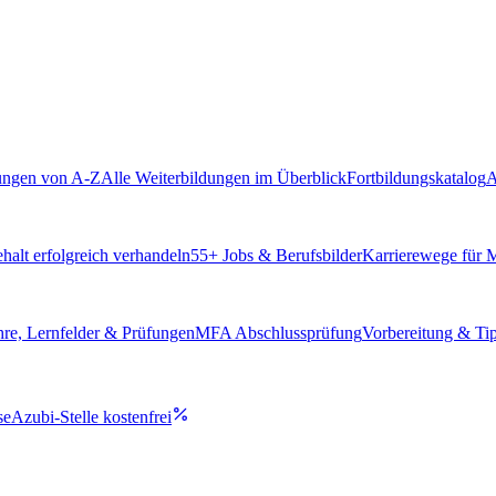
ungen von A-Z
Alle Weiterbildungen im Überblick
Fortbildungskatalog
A
alt erfolgreich verhandeln
55
+ Jobs & Berufsbilder
Karrierewege für
hre, Lernfelder & Prüfungen
MFA Abschlussprüfung
Vorbereitung & Ti
se
Azubi-Stelle kostenfrei