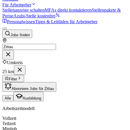
Für Arbeitgeber
Stellenanzeige schalten
MFAs direkt kontaktieren
Stellenpakete &
Preise
Azubi-Stelle kostenfrei
Personalwissen
Tipps & Leitfäden für Arbeitgeber
Jobs finden
Umkreis
25 km
Filter
Abonniere Jobs für Zittau
Alle
Ausbildung
Arbeitszeitmodell
Vollzeit
Teilzeit
Minijob