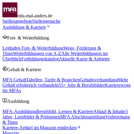
mfa-mal-anders.de
Stellenangebote
Stellengesuche
Ausbildung & Karriere
Fort- & Weiterbildung
Leitfaden Fort- & Weiterbildung
Wege, Förderung &
Tipps
Weiterbildungen von A-Z
Alle Weiterbildungen im
Überblick
Fortbildungskatalog
Aktuelle Kurse & Anbieter
Gehalt & Karriere
MFA Gehalt
Tabellen, Tarife & Branchen
Gehaltsverhandlung
Mehr
Gehalt erfolgreich verhandeln
55
+ Jobs & Berufsbilder
Karrierewege
für MFAs
Ausbildung
MFA-Ausbildung
Berufsbild, Lernen & Karriere
Ablauf & Inhalte
3
Jahre, Lernfelder & Prüfungen
MFA Abschlussprüfung
Vorbereitung
& Tipps
Karriere-Artikel im Magazin entdecken
Magazin